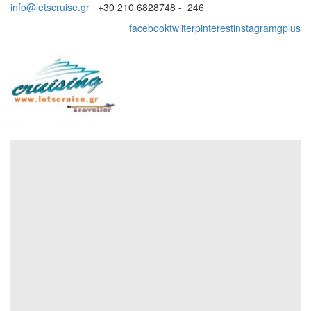
info@letscruise.gr
+30 210 6828748 - 246
facebook
twiiter
pinterest
instagram
gplus
Toggl
naviga