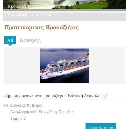
Κρουαζιέρες ανά προορισμό
Κρουαζιέρες από Ελλάδα
Προτεινόμενες Κρουαζιέρες
All
Κοπεγχάγη
8ήμερη οργανωμένη κρουαζιέρα "Βαλτική Ανακάλυψη"
Διάρκεια: 8 Ημέρες
Αναχώρηση από: Στοκχόλμη, Σουηδία
Τιμή: 0 €
Περισσότερα