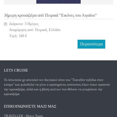
3ήμερη κρουαζιέρα από Πειραιά "Εικόνες του Αιγαίου"
Διάρκεια: 3 Ημέρες
Αναχώρηση από: Πειραιά, Ελλάδα
Τιμή: 349 €
Περισσότερα
LETS CRUISE
Το letscruise.gr αποτελεί τον δικτυακό τόπο του "Traveller ταξίδια στον
κόσμο" και φιλοδοξεί να γίνει ο αγαπημένος ιστότοπος όλων όσων αγαπούν
την κρουαζιέρα, αλλά και η βάση εκείνων που θέλουν να γνωρίσουν την
κρουαζιέρα.
ΕΠΙΚΟΙΝΩΝΗΣΤΕ ΜΑΖΙ ΜΑΣ
TRAVELLER - Hetco Tours