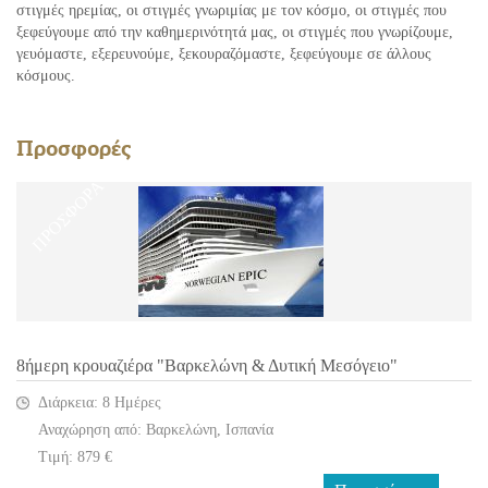
στιγμές ηρεμίας, οι στιγμές γνωριμίας με τον κόσμο, οι στιγμές που
ξεφεύγουμε από την καθημερινότητά μας, οι στιγμές που γνωρίζουμε,
γευόμαστε, εξερευνούμε, ξεκουραζόμαστε, ξεφεύγουμε σε άλλους
κόσμους.
Προσφορές
ΠΡΟΣΦΟΡΑ
ΠΡΟΣΦΟΡΑ
ΠΡΟΣΦΟΡΑ
8ήμερη κρουαζιέρα "Μεσογειακή Αύρα"
10/11ήμερη κρουαζιέρα "Τα Διαμάντια της Μεσογείου ΙΙ"
8ήμερη κρουαζιέρα "Βαρκελώνη & Δυτική Μεσόγειο"
Διάρκεια: 8 Ημέρες
Διάρκεια: 10 Ημέρες
Διάρκεια: 8 Ημέρες
Αναχώρηση από: Βαρκελώνη, Ισπανία
Αναχώρηση από: Πειραιά, Ελλάδα
Αναχώρηση από: Βαρκελώνη, Ισπανία
Τιμή: 335 €
Τιμή: 1249 €
Τιμή: 879 €