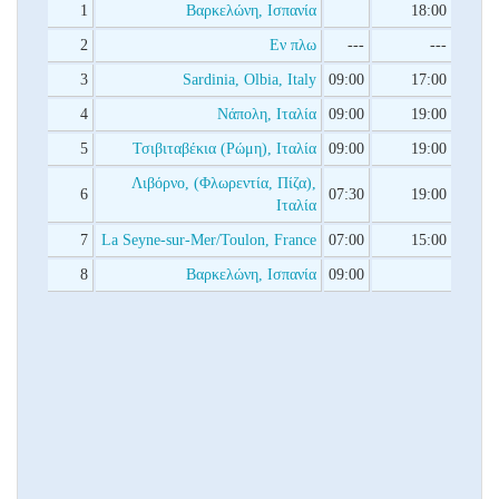
1
Βαρκελώνη, Ισπανία
18:00
2
Εν πλω
---
---
3
Sardinia, Olbia, Italy
09:00
17:00
4
Νάπολη, Ιταλία
09:00
19:00
5
Τσιβιταβέκια (Ρώμη), Ιταλία
09:00
19:00
Λιβόρνο, (Φλωρεντία, Πίζα),
6
07:30
19:00
Ιταλία
7
La Seyne-sur-Mer/Toulon, France
07:00
15:00
8
Βαρκελώνη, Ισπανία
09:00