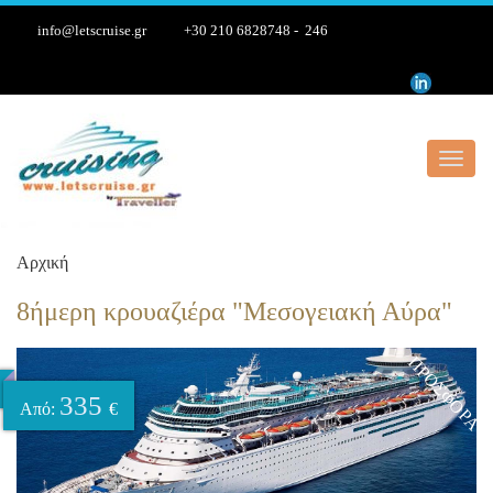
info@letscruise.gr
+30 210 6828748 - 246
Toggl
navig
Αρχική
8ήμερη κρουαζιέρα "Μεσογειακή Αύρα"
ΠΡΟΣΦΟΡΆ
335
Από:
€