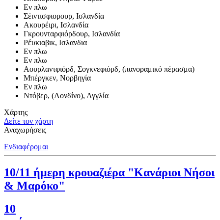
Εν πλω
Σέιντισφιορουρ, Ισλανδία
Ακουρέιρι, Ισλανδία
Γκρουνταρφιόρδουρ, Ισλανδία
Ρέυκιαβικ, Ισλανδια
Εν πλω
Εν πλω
Αουρλαντφιόρδ, Σογκνεφιόρδ, (πανοραμικό πέρασμα)
Μπέργκεν, Νορβηγία
Εν πλω
Ντόβερ, (Λονδίνο), Αγγλία
Χάρτης
Δείτε τον χάρτη
Αναχωρήσεις
Ενδιαφέρομαι
10/11 ήμερη κρουαζιέρα "Κανάριοι Νήσοι
& Μαρόκο"
10