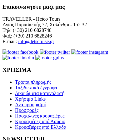
Επικοινωνηστε μαζι μας
TRAVELLER - Hetco Tours
Αγίας Παρασκευής 72, Χαλάνδρι - 152 32
Τηλ: (+30) 210-6828748
Φαξ: (+30) 210 6828246
E-mail:
info@letscruise.gr
ΧΡΗΣΙΜΑ
Τρόποι πληρωμής
Ταξιδιωτικά έγγραφα
Δικαιώματα καταναλωτή
Χρήσιμα Links
Ανα προορισμό
Προσφορές
Πασχαλινές κρουαζιέρες
Κρουαζιέρες από Λαύριο
Κρουαζιέρες από Ελλάδα
NEWSLETTER