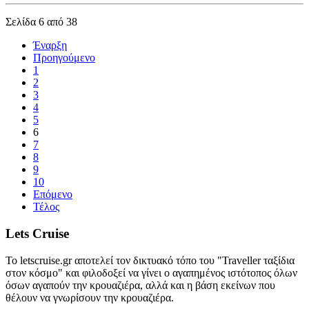
Σελίδα 6 από 38
Έναρξη
Προηγούμενο
1
2
3
4
5
6
7
8
9
10
Επόμενο
Τέλος
Lets Cruise
Το letscruise.gr αποτελεί τον δικτυακό τόπο του "Traveller ταξίδια
στον κόσμο" και φιλοδοξεί να γίνει ο αγαπημένος ιστότοπος όλων
όσων αγαπούν την κρουαζιέρα, αλλά και η βάση εκείνων που
θέλουν να γνωρίσουν την κρουαζιέρα.