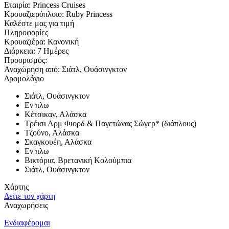
Εταιρία:
Princess Cruises
Κρουαζιερόπλοιο:
Ruby Princess
Καλέστε μας για τιμή
Πληροφορίες
Κρουαζιέρα:
Κανονική
Διάρκεια:
7 Ημέρες
Προορισμός:
Αναχώρηση από:
Σιάτλ, Ουάσινγκτον
Δρομολόγιο
Σιάτλ, Ουάσινγκτον
Εν πλω
Κέτσικαν, Αλάσκα
Τρέισι Αρμ Φιορδ & Παγετώνας Σώγερ* (διάπλους)
Τζούνο, Αλάσκα
Σκαγκουέη, Αλάσκα
Εν πλω
Βικτόρια, Βρετανική Κολούμπια
Σιάτλ, Ουάσινγκτον
Χάρτης
Δείτε τον χάρτη
Αναχωρήσεις
Ενδιαφέρομαι