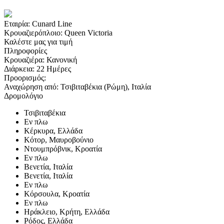
Εταιρία:
Cunard Line
Κρουαζιερόπλοιο:
Queen Victoria
Καλέστε μας για τιμή
Πληροφορίες
Κρουαζιέρα:
Κανονική
Διάρκεια:
22 Ημέρες
Προορισμός:
Αναχώρηση από:
Τσιβιταβέκια (Ρώμη), Ιταλία
Δρομολόγιο
Τσιβιταβέκια
Εν πλω
Κέρκυρα, Ελλάδα
Κότορ, Μαυροβούνιο
Ντουμπρόβνικ, Κροατία
Εν πλω
Βενετία, Ιταλία
Βενετία, Ιταλία
Εν πλω
Κόρσουλα, Κροατία
Εν πλω
Ηράκλειο, Κρήτη, Ελλάδα
Ρόδος, Ελλάδα