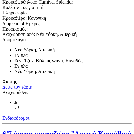
Κρουαζιερόπλοιο:
Carnival Splendor
Καλέστε μας για τιμή
Πληροφορίες
Κρουαζιέρα:
Κανονική
Διάρκεια:
4 Ημέρες
Προορισμός:
Αναχώρηση από:
Νέα Υόρκη, Αμερική
Δρομολόγιο
Νέα Υόρκη, Αμερική
Εν πλω
Σεντ Τζον, Κόλπος Φάντι, Καναδάς
Εν πλω
Νέα Υόρκη, Αμερική
Χάρτης
Δείτε τον χάρτη
Αναχωρήσεις
Jul
23
Ενδιαφέρομαι
6/7 ήμερη κρουαζιέρα "Δυτική Καραϊβική