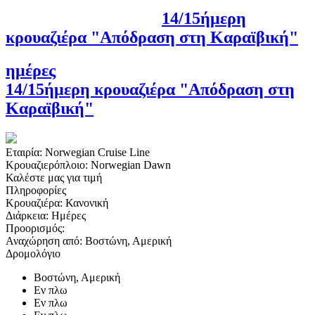
14/15ήμερη
κρουαζιέρα "Απόδραση στη Καραϊβική"
ημέρες
14/15ήμερη κρουαζιέρα "Απόδραση στη
Καραϊβική"
Εταιρία:
Norwegian Cruise Line
Κρουαζιερόπλοιο:
Norwegian Dawn
Καλέστε μας για τιμή
Πληροφορίες
Κρουαζιέρα:
Κανονική
Διάρκεια:
Ημέρες
Προορισμός:
Αναχώρηση από:
Βοστώνη, Αμερική
Δρομολόγιο
Βοστώνη, Αμερική
Εν πλω
Εν πλω