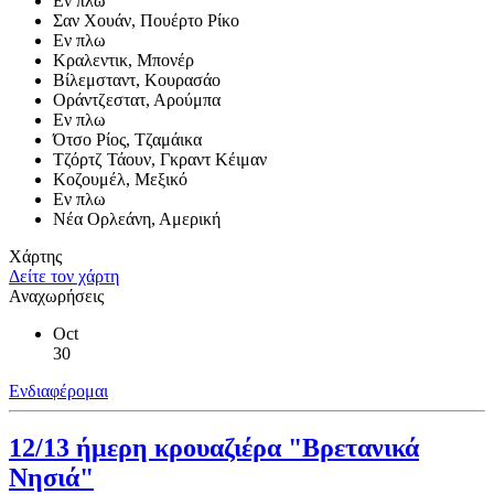
Εν πλω
Σαν Χουάν, Πουέρτο Ρίκο
Εν πλω
Κραλεντικ, Μπονέρ
Βίλεμσταντ, Κουρασάο
Οράντζεστατ, Αρούμπα
Εν πλω
Ότσο Ρίος, Τζαμάικα
Τζόρτζ Τάουν, Γκραντ Κέιμαν
Κοζουμέλ, Μεξικό
Εν πλω
Νέα Ορλεάνη, Αμερική
Χάρτης
Δείτε τον χάρτη
Αναχωρήσεις
Oct
30
Ενδιαφέρομαι
12/13 ήμερη κρουαζιέρα "Βρετανικά
Νησιά"