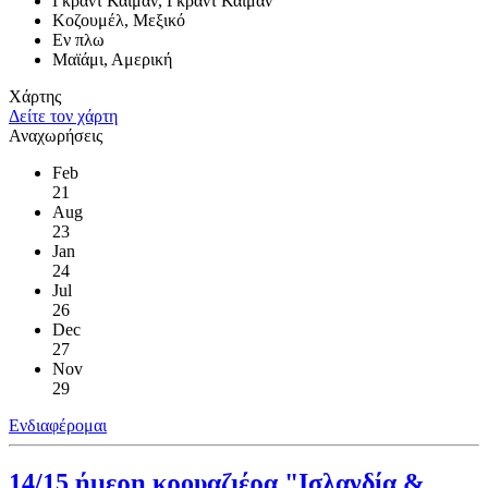
Γκραντ Κάιμαν, Γκραντ Κάιμαν
Κοζουμέλ, Μεξικό
Εν πλω
Μαϊάμι, Αμερική
Χάρτης
Δείτε τον χάρτη
Αναχωρήσεις
Feb
21
Aug
23
Jan
24
Jul
26
Dec
27
Nov
29
Ενδιαφέρομαι
14/15 ήμερη κρουαζιέρα "Ισλανδία &