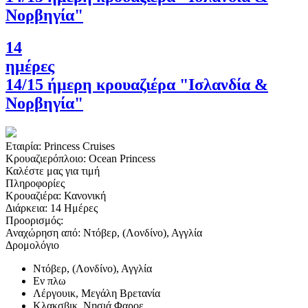
Νορβηγία"
14
ημέρες
14/15 ήμερη κρουαζιέρα "Ισλανδία &
Νορβηγία"
Εταιρία:
Princess Cruises
Κρουαζιερόπλοιο:
Ocean Princess
Καλέστε μας για τιμή
Πληροφορίες
Κρουαζιέρα:
Κανονική
Διάρκεια:
14 Ημέρες
Προορισμός:
Αναχώρηση από:
Ντόβερ, (Λονδίνο), Αγγλία
Δρομολόγιο
Ντόβερ, (Λονδίνο), Αγγλία
Εν πλω
Λέργουικ, Μεγάλη Βρετανία
Κλακσβικ, Νησιά Φαροε