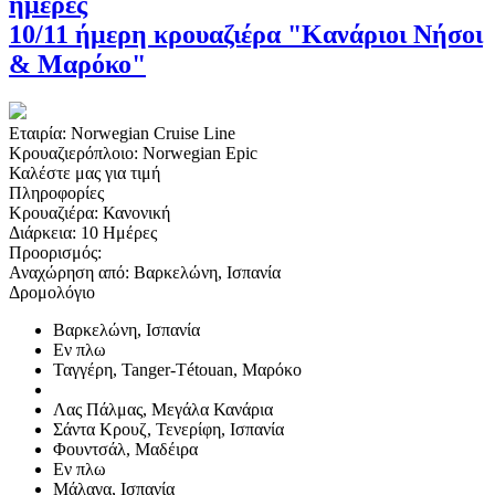
ημέρες
10/11 ήμερη κρουαζιέρα "Κανάριοι Νήσοι
& Μαρόκο"
Εταιρία:
Norwegian Cruise Line
Κρουαζιερόπλοιο:
Norwegian Epic
Καλέστε μας για τιμή
Πληροφορίες
Κρουαζιέρα:
Κανονική
Διάρκεια:
10 Ημέρες
Προορισμός:
Αναχώρηση από:
Βαρκελώνη, Ισπανία
Δρομολόγιο
Βαρκελώνη, Ισπανία
Εν πλω
Ταγγέρη, Tanger-Tétouan, Μαρόκο
Λας Πάλμας, Μεγάλα Κανάρια
Σάντα Κρουζ, Τενερίφη, Ισπανία
Φουντσάλ, Μαδέιρα
Εν πλω
Μάλαγα, Ισπανία