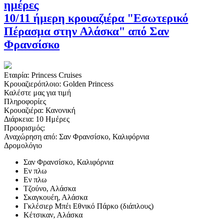
ημέρες
10/11 ήμερη κρουαζιέρα "Εσωτερικό
Πέρασμα στην Αλάσκα" από Σαν
Φρανσίσκο
Εταιρία:
Princess Cruises
Κρουαζιερόπλοιο:
Golden Princess
Καλέστε μας για τιμή
Πληροφορίες
Κρουαζιέρα:
Κανονική
Διάρκεια:
10 Ημέρες
Προορισμός:
Αναχώρηση από:
Σαν Φρανσίσκο, Καλιφόρνια
Δρομολόγιο
Σαν Φρανσίσκο, Καλιφόρνια
Εν πλω
Εν πλω
Τζούνο, Αλάσκα
Σκαγκουέη, Αλάσκα
Γκλέσιερ Μπέι Εθνικό Πάρκο (διάπλους)
Κέτσικαν, Αλάσκα