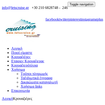
Toggle navigation
info@letscruise.gr
+30 210 6828748 - 246
facebook
twiiter
pinterest
instagram
gplus
Αρχική
Ποιοί είμαστε
Κρουαζιέρες
Εταιριες Κρουαζιερας
Κρουαζιερόπλοια
Χρήσιμα
Τρόποι πληρωμής
Ταξιδιωτικά έγγραφα
Δικαιώματα καταναλωτή
Χρήσιμα links
Επικοινωνία
Αρχική
Κρουαζιέρες