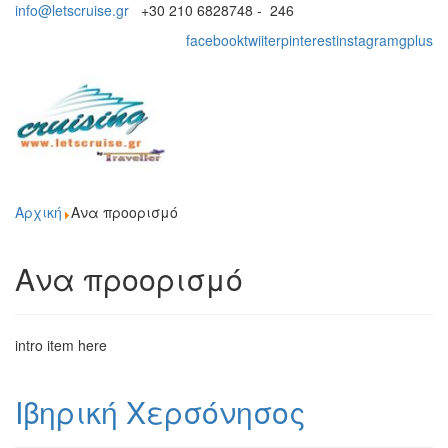
info@letscruise.gr
+30 210 6828748 - 246
facebook
twiiter
pinterest
instagram
gplus
Toggl
naviga
Αρχική
Ανα προορισμό
Ανα προορισμό
intro item here
Ιβηρική Χερσόνησος