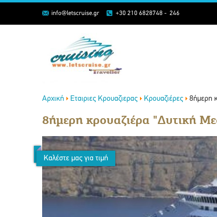
info@letscruise.gr
+30 210 6828748 - 246
Αρχική
Εταιριες Κρουαζιερας
Κρουαζιέρες
8ήμερη 
8ήμερη κρουαζιέρα "Δυτική Με
Καλέστε μας για τιμή