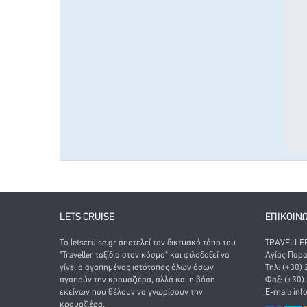
LETS CRUISE
ΕΠΙΚΟΙΝ
Το letscruise.gr αποτελεί τον δικτυακό τόπο του
TRAVELLER 
"Traveller ταξίδια στον κόσμο" και φιλοδοξεί να
Αγίας Παρα
γίνει ο αγαπημένος ιστότοπος όλων όσων
Τηλ: (+30)
αγαπούν την κρουαζιέρα, αλλά και η βάση
Φαξ: (+30)
εκείνων που θέλουν να γνωρίσουν την
E-mail:
inf
κρουαζιέρα.