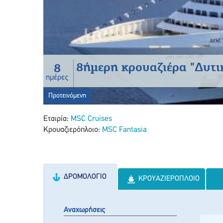
8ήμερη κρουαζιέρα "Δυτ
8
ημέρες
Προτεινόμενη
Εταιρία:
MSC Cruises
Κρουαζιερόπλοιο:
MSC Fantasia
ΔΡΟΜΟΛΌΓΙΟ
ΚΡΟΥΑΖΙΕΡΌΠΛΟΙΟ
Αναχωρήσεις