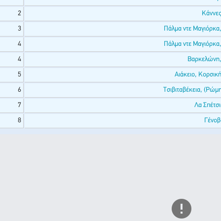
2
Κάννες
3
Πάλμα ντε Μαγιόρκα,
4
Πάλμα ντε Μαγιόρκα,
4
Βαρκελώνη,
5
Αιάκειο, Κορσική
6
Τσιβιταβέκεια, (Ρώμη)
7
Λα Σπέτσι
8
Γένοβα