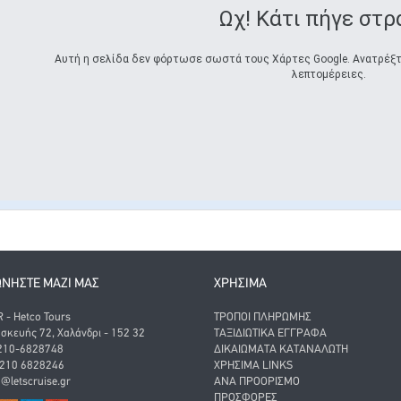
Ωχ! Κάτι πήγε στρ
Αυτή η σελίδα δεν φόρτωσε σωστά τους Χάρτες Google. Ανατρέξτε
λεπτομέρειες.
ΩΝΗΣΤΕ ΜΑΖΙ ΜΑΣ
ΧΡΗΣΙΜΑ
- Hetco Tours
ΤΡΌΠΟΙ ΠΛΗΡΩΜΉΣ
σκευής 72, Χαλάνδρι - 152 32
ΤΑΞΙΔΙΩΤΙΚΆ ΈΓΓΡΑΦΑ
 210-6828748
ΔΙΚΑΙΏΜΑΤΑ ΚΑΤΑΝΑΛΩΤΉ
 210 6828246
ΧΡΉΣΙΜΑ LINKS
o@letscruise.gr
ΑΝΑ ΠΡΟΟΡΙΣΜΌ
ΠΡΟΣΦΟΡΈΣ