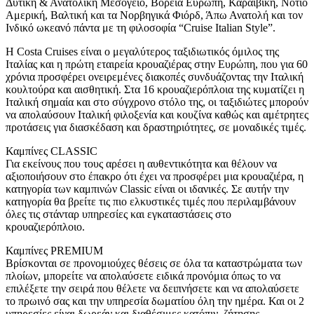
Δυτική & Ανατολική Μεσόγειο, Βόρεια Ευρώπη, Καραϊβική, Νότιο
Αμερική, Βαλτική και τα Νορβηγικά Φιόρδ, Άπω Ανατολή και τον
Ινδικό ωκεανό πάντα με τη φιλοσοφία “Cruise Italian Style”.
Η Costa Cruises είναι ο μεγαλύτερος ταξιδιωτικός όμιλος της
Ιταλίας και η πρώτη εταιρεία κρουαζιέρας στην Ευρώπη, που για 60
χρόνια προσφέρει ονειρεμένες διακοπές συνδυάζοντας την Ιταλική
κουλτούρα και αισθητική. Στα 16 κρουαζιερόπλοια της κυματίζει η
Ιταλική σημαία και στο σύγχρονο στόλο της, οι ταξιδιώτες μπορούν
να απολαύσουν Ιταλική φιλοξενία και κουζίνα καθώς και αμέτρητες
προτάσεις για διασκέδαση και δραστηριότητες, σε μοναδικές τιμές.
Καμπίνες CLASSIC
Για εκείνους που τους αρέσει η αυθεντικότητα και θέλουν να
αξιοποιήσουν στο έπακρο ότι έχει να προσφέρει μια κρουαζιέρα, η
κατηγορία των καμπινών Classic είναι οι ιδανικές. Σε αυτήν την
κατηγορία θα βρείτε τις πιο ελκυστικές τιμές που περιλαμβάνουν
όλες τις στάνταρ υπηρεσίες και εγκαταστάσεις στο
κρουαζιερόπλοιο.
Καμπίνες PREMIUM
Βρίσκονται σε προνομιούχες θέσεις σε όλα τα καταστρώματα των
πλοίων, μπορείτε να απολαύσετε ειδικά προνόμια όπως το να
επιλέξετε την σειρά που θέλετε να δειπνήσετε και να απολαύσετε
το πρωινό σας και την υπηρεσία δωματίου όλη την ημέρα. Και οι 2
υπηρεσίες είναι δωρεάν και διαθέσιμες κατόπιν ζήτησης.