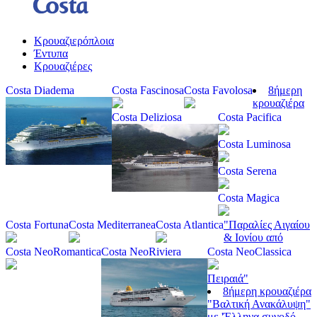
Κρουαζιερόπλοια
Έντυπα
Κρουαζιέρες
Costa Diadema
Costa Fascinosa
Costa Favolosa
8ήμερη
κρουαζιέρα
Costa Deliziosa
Costa Pacifica
Costa Luminosa
Costa Serena
Costa Magica
Costa Fortuna
Costa Mediterranea
Costa Atlantica
"Παραλίες Αιγαίου
& Ιονίου από
Costa NeoRomantica
Costa NeoRiviera
Costa NeoClassica
Πειραιά"
8ήμερη κρουαζιέρα
"Βαλτική Ανακάλυψη"
με 'Έλληνα συνοδό