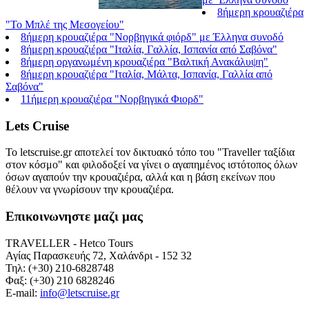
8ήμερη κρουαζιέρα
"Το Μπλέ της Μεσογείου"
8ήμερη κρουαζιέρα "Νορβηγικά φιόρδ" με Έλληνα συνοδό
8ήμερη κρουαζιέρα "Ιταλία, Γαλλία, Ισπανία από Σαβόνα"
8ήμερη οργανωμένη κρουαζιέρα "Βαλτική Ανακάλυψη"
8ήμερη κρουαζιέρα "Ιταλία, Μάλτα, Ισπανία, Γαλλία από
Σαβόνα"
11ήμερη κρουαζιέρα "Νορβηγικά Φιορδ"
Lets Cruise
Το letscruise.gr αποτελεί τον δικτυακό τόπο του "Traveller ταξίδια
στον κόσμο" και φιλοδοξεί να γίνει ο αγαπημένος ιστότοπος όλων
όσων αγαπούν την κρουαζιέρα, αλλά και η βάση εκείνων που
θέλουν να γνωρίσουν την κρουαζιέρα.
Επικοινωνηστε μαζι μας
TRAVELLER - Hetco Tours
Αγίας Παρασκευής 72, Χαλάνδρι - 152 32
Τηλ: (+30) 210-6828748
Φαξ: (+30) 210 6828246
E-mail:
info@letscruise.gr