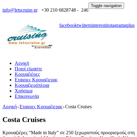
Toggle navigation
info@letscruise.gr
+30 210 6828748 - 246
facebook
twiiter
pinterest
instagram
gplus
Αρχική
Ποιοί είμαστε
Κρουαζιέρες
Εταιριες Κρουαζιερας
Κρουαζιερόπλοια
Χρήσιμα
Επικοινωνία
Αρχική
Εταιριες Κρουαζιερας
Costa Cruises
Costa Cruises
Κρουαζιέρες “Made in Italy” σε 250 ξεχωριστούς προορισμούς στη