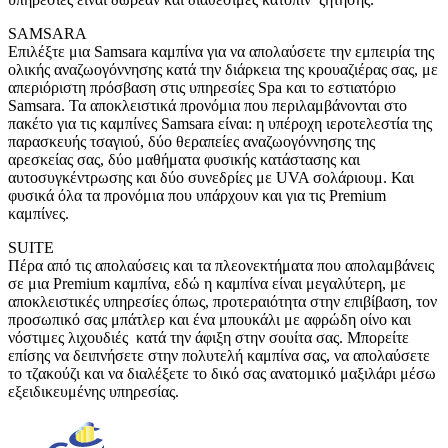
SAMSARA
Επιλέξτε μια Samsara καμπίνα για να απολαύσετε την εμπειρία της
ολικής αναζωογόννησης κατά την διάρκεια της κρουαζιέρας σας, με
απεριόριστη πρόσβαση στις υπηρεσίες Spa και το εστιατόριο
Samsara. Τα αποκλειστικά προνόμια που περιλαμβάνονται στο
πακέτο για τις καμπίνες Samsara είναι: η υπέροχη ιεροτελεστία της
παρασκευής τσαγιού, δύο θεραπείες αναζωογόννησης της
αρεσκείας σας, δύο μαθήματα φυσικής κατάστασης και
αυτοσυγκέντρωσης και δύο συνεδρίες με UVA σολάριουμ. Και
φυσικά όλα τα προνόμια που υπάρχουν και για τις Premium
καμπίνες.
SUITE
Πέρα από τις απολαύσεις και τα πλεονεκτήματα που απολαμβάνεις
σε μια Premium καμπίνα, εδώ η καμπίνα είναι μεγαλύτερη, με
αποκλειστικές υπηρεσίες όπως, προτεραιότητα στην επιβίβαση, τον
προσωπικό σας μπάτλερ και ένα μπουκάλι με αφρώδη οίνο και
νόστιμες λιχουδιές κατά την άφιξη στην σουίτα σας. Μπορείτε
επίσης να δειπνήσετε στην πολυτελή καμπίνα σας, να απολαύσετε
το τζακούζι και να διαλέξετε το δικό σας ανατομικό μαξιλάρι μέσω
εξειδικευμένης υπηρεσίας.