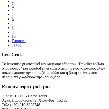
2
3
4
5
6
7
8
9
10
Επόμενο
Τέλος
Lets Cruise
Το letscruise.gr αποτελεί τον δικτυακό τόπο του "Traveller ταξίδια
στον κόσμο" και φιλοδοξεί να γίνει ο αγαπημένος ιστότοπος όλων
όσων αγαπούν την κρουαζιέρα, αλλά και η βάση εκείνων που
θέλουν να γνωρίσουν την κρουαζιέρα.
Επικοινωνηστε μαζι μας
TRAVELLER - Hetco Tours
Αγίας Παρασκευής 72, Χαλάνδρι - 152 32
Τηλ: (+30) 210-6828748