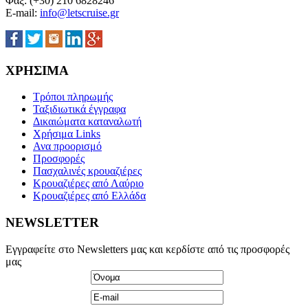
Φαξ: (+30) 210 6828246
E-mail:
info@letscruise.gr
ΧΡΗΣΙΜΑ
Τρόποι πληρωμής
Ταξιδιωτικά έγγραφα
Δικαιώματα καταναλωτή
Χρήσιμα Links
Ανα προορισμό
Προσφορές
Πασχαλινές κρουαζιέρες
Κρουαζιέρες από Λαύριο
Κρουαζιέρες από Ελλάδα
NEWSLETTER
Εγγραφείτε στο Newsletters μας και κερδίστε από τις προσφορές
μας