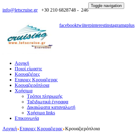
Toggle navigation
info@letscruise.gr
+30 210 6828748 - 246
facebook
twiiter
pinterest
instagram
gplus
Αρχική
Ποιοί είμαστε
Κρουαζιέρες
Εταιριες Κρουαζιερας
Κρουαζιερόπλοια
Χρήσιμα
Τρόποι πληρωμής
Ταξιδιωτικά έγγραφα
Δικαιώματα καταναλωτή
Χρήσιμα links
Επικοινωνία
Αρχική
Εταιριες Κρουαζιερας
Κρουαζιερόπλοια