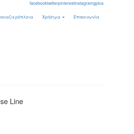
facebook
twiiter
pinterest
instagram
gplus
ρουαζιερόπλοια
Χρήσιμα
Επικοινωνία
se Line