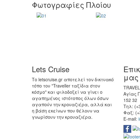
Φωτογραφίες Πλοίου
Lets Cruise
Επι
μας
Το letscruise.gr αποτελεί τον δικτυακό
τόπο του "Traveller ταξίδια στον
TRAVELL
κόσμο" και φιλοδοξεί να γίνει ο
Αγίας 
αγαπημένος ιστότοπος όλων όσων
152 32
αγαπούν την κρουαζιέρα, αλλά και
Τηλ: (+
η βάση εκείνων που θέλουν να
Φαξ: (+
γνωρίσουν την κρουαζιέρα.
E-mail: