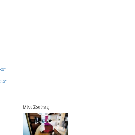
κο"
ιο"
Μίνι Σουΐτες