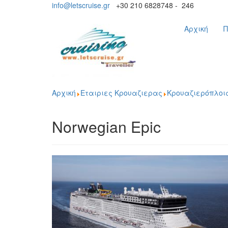
info@letscruise.gr
+30 210 6828748 - 246
Αρχική
Π
Αρχική
Εταιριες Κρουαζιερας
Κρουαζιερόπλοι
Norwegian Epic