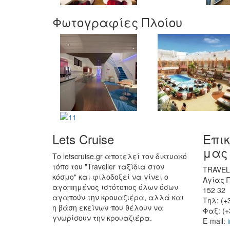
Φωτογραφίες Πλοίου
Lets Cruise
Επι
μας
Το letscruise.gr αποτελεί τον δικτυακό
τόπο του "Traveller ταξίδια στον
TRAVELL
κόσμο" και φιλοδοξεί να γίνει ο
Αγίας 
αγαπημένος ιστότοπος όλων όσων
152 32
αγαπούν την κρουαζιέρα, αλλά και
Τηλ: (+
η βάση εκείνων που θέλουν να
Φαξ: (+
γνωρίσουν την κρουαζιέρα.
E-mail: