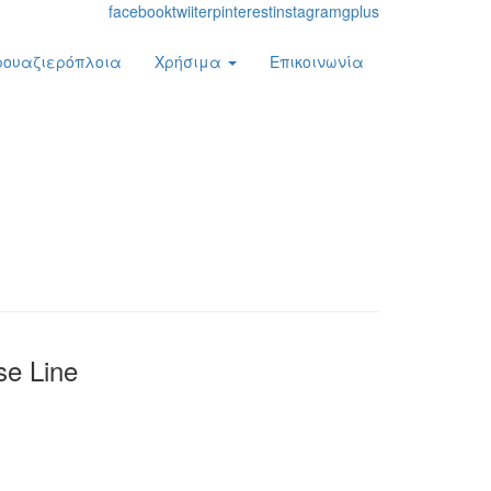
facebook
twiiter
pinterest
instagram
gplus
ρουαζιερόπλοια
Χρήσιμα
Επικοινωνία
se Line