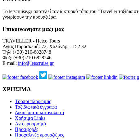
Το letscruise.gr αποτελεί τον δικτυακό τόπο του "Traveller ταξίδι
γνωρίσουν την κρουαζιέρα.
Επικοινωνηστε μαζι μας
TRAVELLER - Hetco Tours
Αγίας Παρασκευής 72, Χαλάνδρι - 152 32
Τηλ: (+30) 210-6828748
Φαξ: (+30) 210 6828246
E-mail:
info@letscruise.gr
ΧΡΗΣΙΜΑ
Τρόποι πληρωμής
Ταξιδιωτικά έγγραφα
Δικαιώματα καταναλωτή
Χρήσιμα Links
Ανα προορισμό
Προσφορές
Πασχαλινές κρουαζιέρες