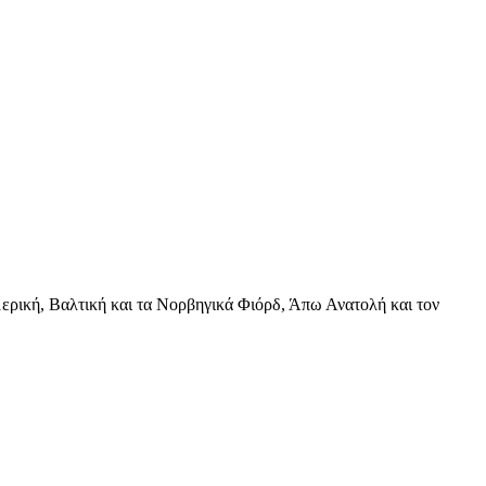
ερική, Βαλτική και τα Νορβηγικά Φιόρδ, Άπω Ανατολή και τον