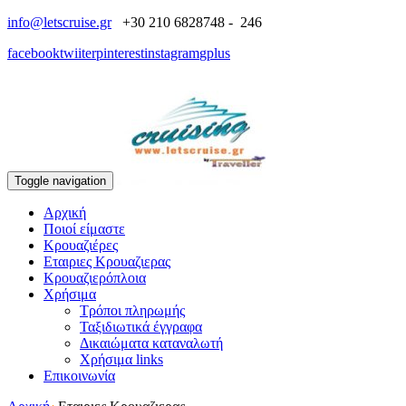
info@letscruise.gr
+30 210 6828748 - 246
facebook
twiiter
pinterest
instagram
gplus
Toggle navigation
Αρχική
Ποιοί είμαστε
Κρουαζιέρες
Εταιριες Κρουαζιερας
Κρουαζιερόπλοια
Χρήσιμα
Τρόποι πληρωμής
Ταξιδιωτικά έγγραφα
Δικαιώματα καταναλωτή
Χρήσιμα links
Επικοινωνία